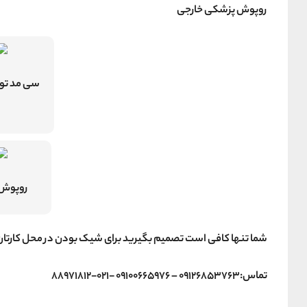
روپوش پزشکی خارجی
سی مد تو
روپوش 
شما تنها کافی است تصمیم بگیرید برای شیک بودن در محل کارتان ال
تماس:09126853763 – 09100665976 -021-88971812