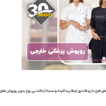
ی طرح دار و فانتزی ارتقا پیداکرده و نسبتا از حالت بی روح بدون روپوش ها