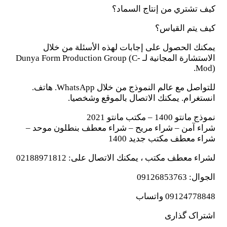
كيف تشتري من إنتاج السماد؟
كيف يتم القياس؟
يمكنك الحصول على إجابات لهذه الأسئلة من خلال
الاستشارة المجانية لـ Dunya Form Production Group (C-
Mod).
للتواصل مع عالم النموذج من خلال WhatsApp. هاتف.
انستغرام. يمكنك الاتصال بالموقع وشخصيا.
نموذج مانتو 1400 – مكتب مانتو 2021
شراء آمن – شراء مريح – شراء معطف بنطلون موحد –
شراء معطف مكتب جديد 1400
لشراء معطف مكتب ، يمكنك الاتصال على: 02188971812
الجوال: 09126853763
09124778848 واتساب
اشتراک گذاری