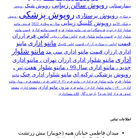
روپوش سالن زیبایی
بیمارستانی
روپوش شیک
روپوش
روپوش پزشکی
روپوش پرستاری
پرستاري
روپوش
روپوش کلینیک زیبایی
پزشکی 30مد
سال نو میلادی 2022
فروش مانتو
قیمت مانتو اداری
شلوار اداری جدید
فروشگاه اینترنتی مانتو شلوار فرم
قیمت مانتو
لباس فرم ارزان
قیمت مانتو شلوار فرم
لباس سالن زیبایی
شلوار اداری
مانتو اداری
قیمت
مانتو
لباس پرستاری ارزان قیمت
لباس کلینیک
مانتو شلوار
اداری ارزان قیمت
مانتو اداری سی مد
اداری
مانتو شلوار اداری ارزان تهران ، مانتو اداری
جدید ، مانتو اداری سال99 ، مانتو شلوار هفت تیر ،
روپوش پزشکی ترکیه ای
مانتو شلوار اداری خنک
مانتو
شلوار فرم
مانتو شلوار فرم اداری ، مانتو فرم ۲۰۲۱، لباس فرم ، مقنعه فرم ، مدل مانتو
مزون مانتو اداری
اداری ۱۴۰۰ – مانتو شلوار اداری – مانتو فرم
مقنعه اداری
مقنعه
خوش فرم از کجا بخرم؟
پارچه ترگال
کلاه مهمانداری
اطلاعات تماس
میدان فاطمی خیابان هنیه (جویبار) نبش زرتشت