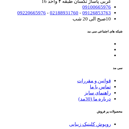
غربی پاساژ تکسان طبقه ۴ واحد 16
09100665976
09220665976
-
02188931760
-
09126853763
10صبح الی 20 شب
شبکه های اجتماعی سی مد
سی مد
قوانین و مقررات
تماس با ما
راهنمای سایز
درباره ما (30مد)
محصولات پر فروش
روپوش کلینیک زیبایی