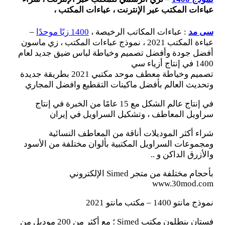
عباءات المكتب عبر الإنترنت ، عباءات المكتب ،
سی مد
: عباءات المكاتب الرخيصة ،
1400 زيًا موحدًا
–
عباءة المكتب 2021 ، نموذج عباءات المكتب ، زي ماسون
أفضل جودة وأفضل تصميم وخياطة لباس ضيق جديد لعام
1400 في إنتاج أزياء سي
تصميم وخياطة معطف موحد مكتبي 2021 بطريقة جديدة
وتحديث العالم بأفضل ماكينات التقطيع وافضل المجاري
في إنتاج عالم الشكل مع 15 عامًا من الخبرة في إنتاج
سراويل المعاطف ، وتشكيل السراويل في إيران
شراء أكثر الموديلات أناقة من المعاطف النسائية
ومجموعات السراويل المكتبية بألوان مختلفة من الأسود
والأزرق الداكن و ..
بأحجام مختلفة من متجر Simed الإلكتروني
www.30mod.com
نموذج مانتو 1400 – مكتب مانتو 2021
فستان بنطلون مكتب Simed ؛ مع أكثر من 200 موديل من