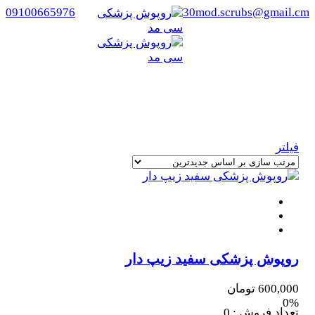
09100665976
30mod.scrubs@gmail.cm
رنگبندی:
زرد
خانه
/ محصول رنگبندی / زرد
فیلتر
روپوش پزشکی سفید زیپ دار
600,000
تومان
0%
تعداد فروش : 0