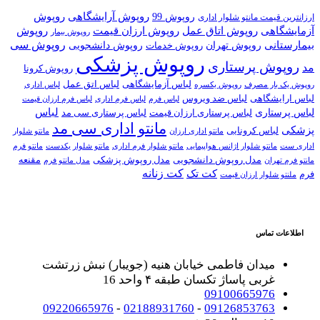
روپوش آرایشگاهی
روپوش
روپوش 99
ارزانترین قیمت مانتو شلوار اداری
روپوش اتاق عمل
روپوش ارزان قیمت
آزمایشگاهی
روپوش
روپوش بیمار
روپوش سی
بیمارستانی
روپوش تهران
روپوش خدمات
روپوش دانشجویی
روپوش پزشکی
روپوش پرستاری
مد
روپوش کرونا
لباس آزمایشگاهی
لباس اتق عمل
روپوش یک بار مصرف
روپوش یکسره
لباس اداری
لباس ارایشگاهی
لباس ضد ویروس
لباس فرم اداری
لباس فرم
لباس فرم ارزان قیمت
لباس
لباس پرستاری
لباس پرستاری ارزان قیمت
لباس پرستاری سی مد
مانتو اداری سی مد
پزشکی
لباس کرونایی
مانتو شلوار
مانتو اداری ارزان
اداری ست
مانتو شلوار اژانس هواپیمایی
مانتو شلوار فرم اداری
مانتو شلوار یکدست
مانتو فرم
مدل روپوش پزشکی
مدل روپوش دانشجویی
مقنعه
مانتو فرم تهران
مدل مانتو فرم
کت تک
کت زنانه
فرم
ملنتو شلوار ارزان قیمت
اطلاعات تماس
میدان فاطمی خیابان هنیه (جویبار) نبش زرتشت
غربی پاساژ تکسان طبقه ۴ واحد 16
09100665976
09220665976
-
02188931760
-
09126853763