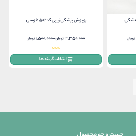
روپوش پزشکی زیپی کد502 طوسی
1,500,000
–
3,350,000
تومان
تومان
تومان
Price
range:
1,500,000 تومان
انتخاب گزینه ها
through
3,350,000 تومان
جست و جو محصول