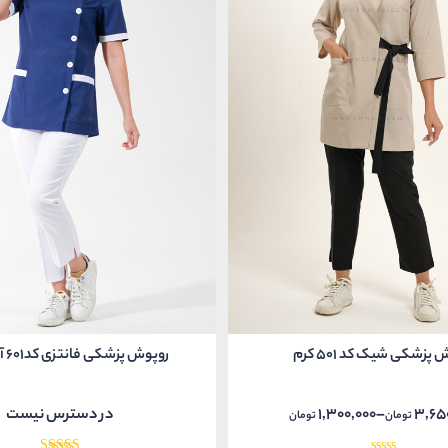
پزشکی شیک کد 501 کرم
روپوش پزشکی فانتزی کد601 آبی نفتی
3,65
–
1,300,000
در دسترس نیست
تومان
تومان