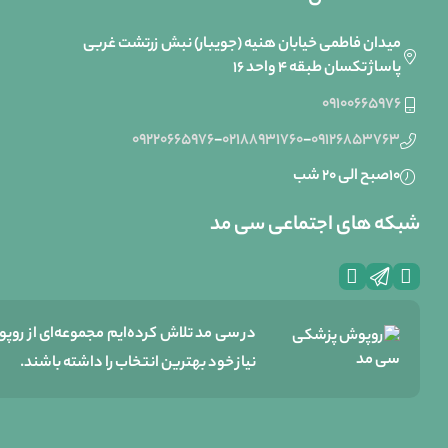
میدان فاطمی خیابان هنیه (جویبار) نبش زرتشت غربی
پاساژ تکسان طبقه ۴ واحد 16
09100665976
09220665976
-
02188931760
-
09126853763
10صبح الی 20 شب
شبکه های اجتماعی سی مد
در سی مد تلاش کرده‌ایم مجموعه‌ای از روپ
نیاز خود بهترین انتخاب را داشته باشند.