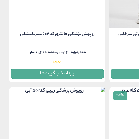
روپوش پزشکی فانتزی کد 602 سبزپاستیلی
1,200,000
–
3,050,000
تومان
تومان
Price
range:
1,200,000 تومان
انتخاب گزینه ها
through
3,050,000 تومان
13%