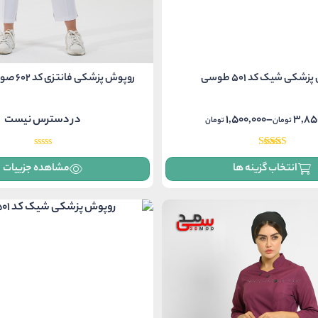
شکی شیک کد 501 طوسی
روپوش پزشکی فانتزی کد 602 صورتی سرخابی
3,85
–
1,500,000
در دسترس نیست
تومان
تومان
r
1,500,000 تومان
انتخاب گزینه ها
مشاهده جزییات
thr
3 تومان