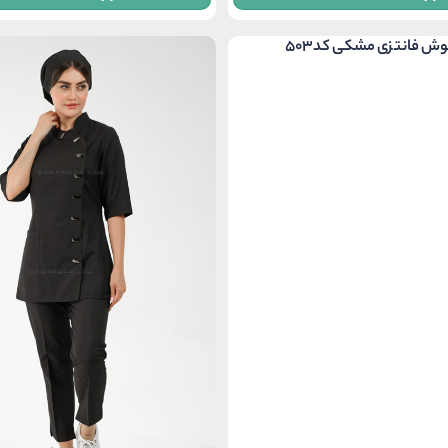
through
thr
3 تومان
3,650,000 تومان