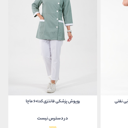
روپوش پزشکی فانتزی کد601 ماچا
در دسترس نیست