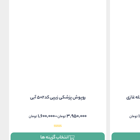
روپوش پزشکی زیپی کد502 آبی
1,600,000
–
3,950,000
تومان
تومان
تومان
Price
range:
1,600,000 تومان
انتخاب گزینه ها