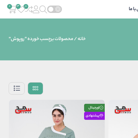
ا ما
خانه
/ محصولات برچسب خورده “روپوش”
اورجینال
پیشنهادی