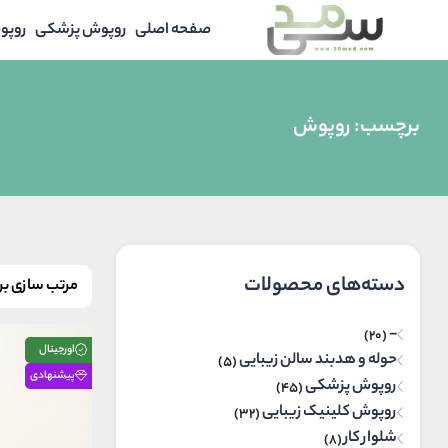
صفحه اصلی
روپوش پزشکی
روپو
برچسب:
روپوش
دسته‌های محصولات
-
(20)
اورجینال
حوله و هدبند سالن زیبایی
(5)
پیشنهادی
روپوش پزشکی
(45)
روپوش کلینیک زیبایی
(32)
شلوار کار
(8)