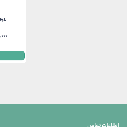
روپو
0,000
rice
nge:
ough
100,000
اطلاعات تماس