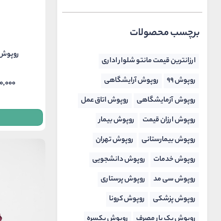
برچسب محصولات
روپوش پز
ارزانترین قیمت مانتو شلوار اداری
روپوش 99
روپوش آرایشگاهی
0,000
Price
روپوش آزمایشگاهی
روپوش اتاق عمل
ange:
روپوش ارزان قیمت
روپوش بیمار
ough
,850,000
روپوش بیمارستانی
روپوش تهران
روپوش خدمات
روپوش دانشجویی
روپوش سی مد
روپوش پرستاری
روپوش پزشکی
روپوش کرونا
روپوش یک بار مصرف
روپوش یکسره