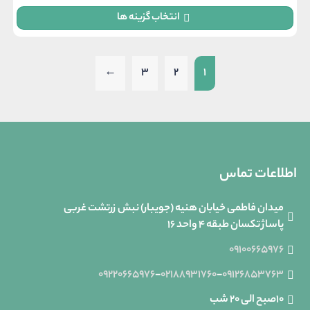
1,700,000 تومان
انتخاب گزینه ها
through
3,100,000 تومان
←
3
2
1
اطلاعات تماس
میدان فاطمی خیابان هنیه (جویبار) نبش زرتشت غربی
پاساژ تکسان طبقه ۴ واحد 16
09100665976
09220665976
-
02188931760
-
09126853763
10صبح الی 20 شب