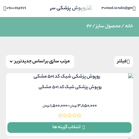
09100665976
30mod.scrubs@gmail.
خانه
/ محصول سایز / 42
فیلتر
روپوش پزشکی شیک کد 501 مشکی
1,500,000
3,850,000
–
تومان
تومان
Price
range:
1,500,000 تومان
انتخاب گزینه ها
through