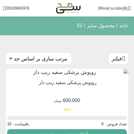
09100665976
30mod.scrubs@gmai
خانه
/ محصول سایز / 52
فیلتر
روپوش پزشکی سفید زیپ دار
600,000
تومان
0%
تعداد فروش : 0
باقیمانده : 10