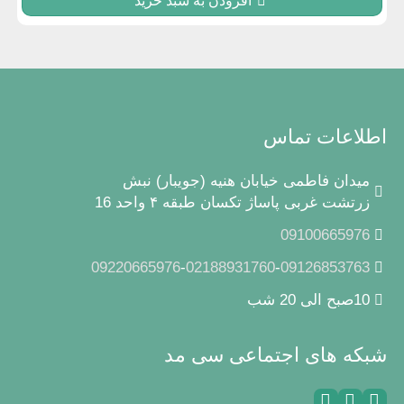
افزودن به سبد خرید
اطلاعات تماس
میدان فاطمی خیابان هنیه (جویبار) نبش
زرتشت غربی پاساژ تکسان طبقه ۴ واحد 16
09100665976
09220665976
-
02188931760
-
09126853763
10صبح الی 20 شب
شبکه های اجتماعی سی مد