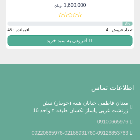
1,600,000
تومان
8%
تعداد فروش : 4
باقیمانده : 45
افزودن به سبد خرید
اطلاعات تماس
میدان فاطمی خیابان هنیه (جویبار) نبش
زرتشت غربی پاساژ تکسان طبقه ۴ واحد 16
09100665976
09220665976
-
02188931760
-
09126853763