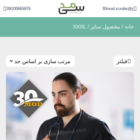
09100665976
30mod.scrubs@gmai
خانه
/ محصول سایز / XXXL
فیلتر