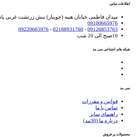
اطلاعات تماس
میدان فاطمی خیابان هنیه (جویبار) نبش زرتشت غربی پاساژ تکس
09100665976
09220665976
-
02188931760
-
09126853763
10صبح الی 20 شب
شبکه های اجتماعی سی مد
سی مد
قوانین و مقررات
تماس با ما
راهنمای سایز
درباره ما (30مد)
محصولات پر فروش