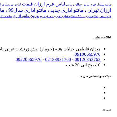
لباس فرم ارزان قیمت
مانتو شلوار فرم
لباس سالن زیبایی
لباس پرستاری ا
ارزان تهران ، مانتو اداری جدید ، مانتو اداری سال99 ، مانتو شلوار هفت تیر ، روپوش پزشکی ترکیه ای
مزون مانتو اداری
فرم ، مدل مانتو اداری ۱۴۰۰ – مانتو شلوار اداری – مانتو فرم
مقنعه ادار
اطلاعات تماس
میدان فاطمی خیابان هنیه (جویبار) نبش زرتشت غربی پاساژ تکس
09100665976
09220665976
-
02188931760
-
09126853763
10صبح الی 20 شب
شبکه های اجتماعی سی مد
سی مد