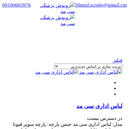
09100665976
30mod.scrubs@gmail.cm
برچسب:
لباس اداری
خانه
/ محصولات برچسب خورده “لباس اداری”
فیلتر
لباس اداری سی مد
در دسترس نیست
مدل: لباس اداری سی مد جنس پارچه: پارچه سوپر فیونا