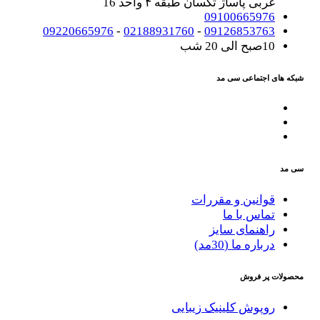
غربی پاساژ تکسان طبقه ۴ واحد 16
09100665976
09220665976
-
02188931760
-
09126853763
10صبح الی 20 شب
شبکه های اجتماعی سی مد
سی مد
قوانین و مقررات
تماس با ما
راهنمای سایز
درباره ما (30مد)
محصولات پر فروش
روپوش کلینیک زیبایی