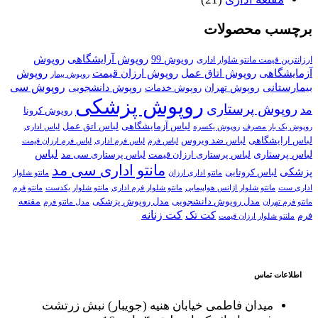
برچسب محصولات
روپوش آرایشگاهی
روپوش
روپوش 99
ارزانترین قیمت مانتو شلوار اداری
روپوش اتاق عمل
روپوش ارزان قیمت
آزمایشگاهی
روپوش
روپوش بیمار
روپوش سی
بیمارستانی
روپوش تهران
روپوش خدمات
روپوش دانشجویی
روپوش پزشکی
روپوش پرستاری
مد
روپوش کرونا
لباس آزمایشگاهی
لباس اتق عمل
روپوش یک بار مصرف
روپوش یکسره
لباس اداری
لباس ارایشگاهی
لباس ضد ویروس
لباس فرم اداری
لباس فرم
لباس فرم ارزان قیمت
لباس
لباس پرستاری
لباس پرستاری ارزان قیمت
لباس پرستاری سی مد
مانتو اداری سی مد
پزشکی
لباس کرونایی
مانتو شلوار
مانتو اداری ارزان
اداری ست
مانتو شلوار اژانس هواپیمایی
مانتو شلوار فرم اداری
مانتو شلوار یکدست
مانتو فرم
مدل روپوش پزشکی
مدل روپوش دانشجویی
مقنعه
مانتو فرم تهران
مدل مانتو فرم
کت تک
کت زنانه
فرم
ملنتو شلوار ارزان قیمت
اطلاعات تماس
میدان فاطمی خیابان هنیه (جویبار) نبش زرتشت