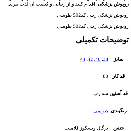
روپوش پزشکی
اقدام کنید و از زیبایی و کیفیت آن لذت ببرید.
روپوش پزشکی زیپی کد502 طوسی
روپوش پزشکی زیپی کد502 طوسی
توضیحات تکمیلی
سایز
38
,
40
,
42
,
44
قد کار
80
قد آستین
سه رب
رنگبندی
طوسی
جنس
ترگال ویسکوز فلامنت