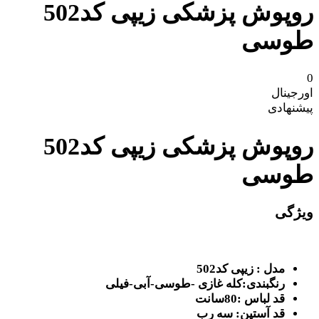
روپوش پزشکی زیپی کد502
طوسی
0
اورجینال
پیشنهادی
روپوش پزشکی زیپی کد502
طوسی
ویژگی
مدل : زیپی کد502
رنگبندی:کله غازی -طوسی-آبی-فیلی
قد لباس :80سانت
قد آستین: سه رب