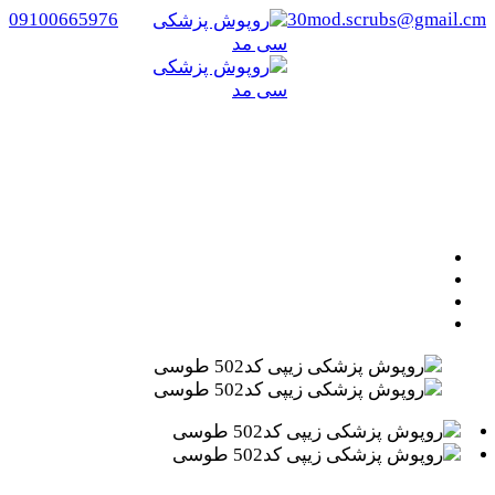
09100665976
30mod.scrubs@gmail.cm
روپوش پزشکی زیپی کد502 طوسی
خانه
/
روپوش کلینیک زیبایی
/ روپوش پزشکی زیپی کد502
طوسی