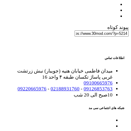
پیوند کوتاه
اطلاعات تماس
میدان فاطمی خیابان هنیه (جویبار) نبش زرتشت
غربی پاساژ تکسان طبقه ۴ واحد 16
09100665976
09220665976
-
02188931760
-
09126853763
10صبح الی 20 شب
شبکه های اجتماعی سی مد